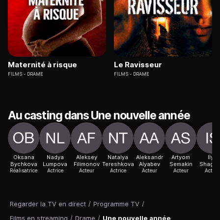
Maternité à risque
Le Ravisseur
FILMS
DRAME
FILMS
DRAME
Au casting dans Une nouvelle année
Oksana
Nadya
Aleksey
Natalya
Aleksandr
Artyom
Ilya
Bychkova
Lumpova
Filimonov
Tereshkova
Alyabev
Semakin
Shagal
Réalisatrice
Actrice
Acteur
Actrice
Acteur
Acteur
Acteur
Regarder la TV en direct
/
Programme TV
/
Films en streaming
/
Drame
/
Une nouvelle année