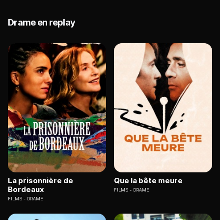
Drame en replay
La prisonnière de
Que la bête meure
Bordeaux
FILMS
DRAME
FILMS
DRAME