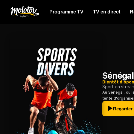
Programme TV
TV en direct
R
Sénégal
Bientôt dispon
Sport en strea
Au Sénégal, où le
tente d'organiser
Regarder