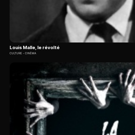
Louis Malle, le révolté
CULTURE
CINÉMA