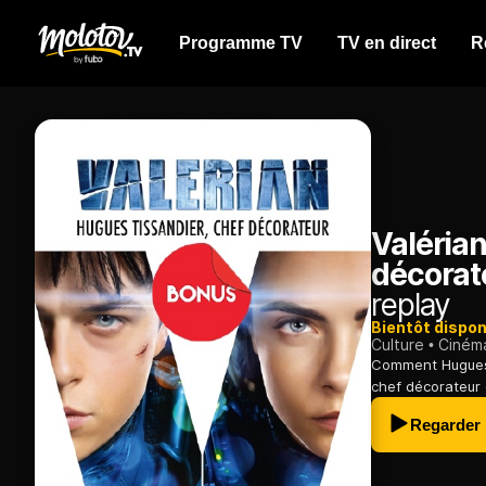
Programme TV
TV en direct
R
Valérian
décorate
replay
Bientôt dispon
Culture
Ciném
Comment Hugues 
chef décorateur 
Regarder