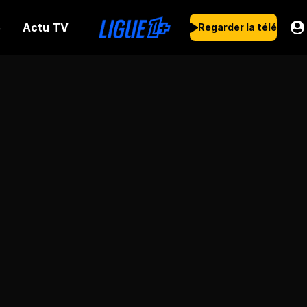
Actu TV
s
Regarder la télé