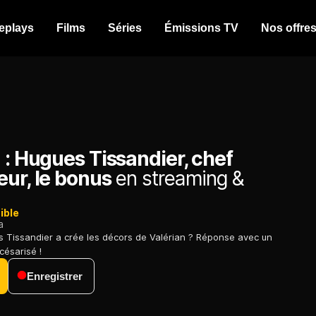
eplays
Films
Séries
Émissions TV
Nos offre
 : Hugues Tissandier, chef
ur, le bonus
en streaming &
ible
a
Tissandier a crée les décors de Valérian ? Réponse avec un
césarisé !
Enregistrer