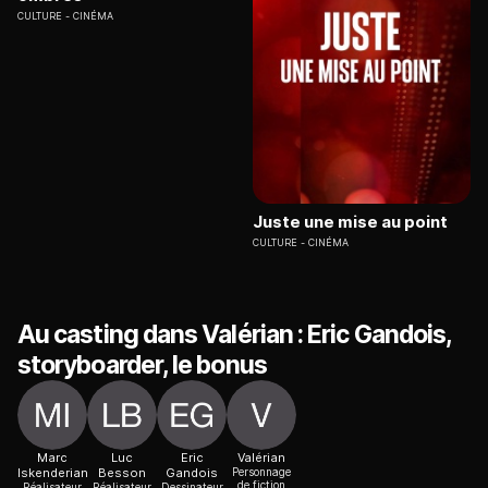
CULTURE
CINÉMA
Juste une mise au point
CULTURE
CINÉMA
Au casting dans Valérian : Eric Gandois,
storyboarder, le bonus
Marc
Luc
Eric
Valérian
Iskenderian
Besson
Gandois
Personnage
de fiction
Réalisateur
Réalisateur
Dessinateur