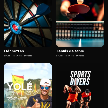
Fléchettes
Tennis de table
SPORT
SPORTS - DIVERS
SPORT
SPORTS - DIVERS