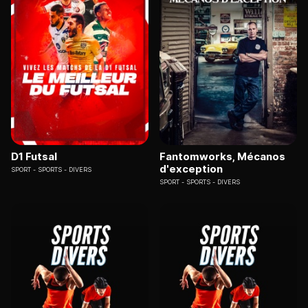
D1 Futsal
Fantomworks, Mécanos
d'exception
SPORT
SPORTS - DIVERS
SPORT
SPORTS - DIVERS