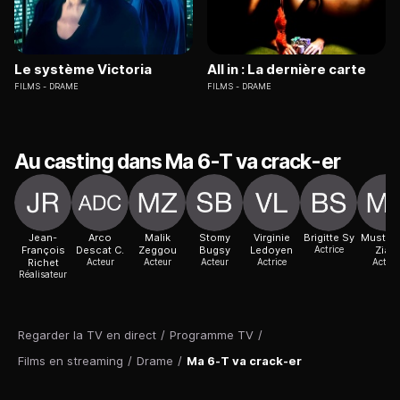
Le système Victoria
All in : La dernière carte
FILMS
DRAME
FILMS
DRAME
Au casting dans Ma 6-T va crack-er
Jean-
Arco
Malik
Stomy
Virginie
Brigitte Sy
Mustap
François
Descat C.
Zeggou
Bugsy
Ledoyen
Actrice
Ziad
Richet
Acteur
Acteur
Acteur
Actrice
Acteur
Réalisateur
Regarder la TV en direct
/
Programme TV
/
Films en streaming
/
Drame
/
Ma 6-T va crack-er