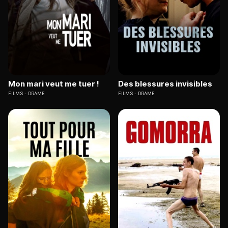
Mon mari veut me tuer !
Des blessures invisibles
FILMS
DRAME
FILMS
DRAME