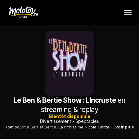
Le Ben & Bertie Show : L'Incruste
en
streaming & replay
Bientôt disponible
Divertissement
Spectacles
Tout sourit à Ben et Bertie. La richissime Nicole Garzelli va produire leur premier long métrage, «L'Incruste». Seul bémol : ils doivent partager leur plateau avec une émission de variété, le Top Ten.
Voir plus