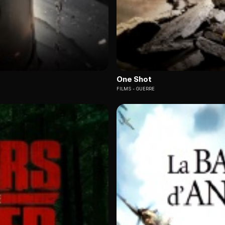
One Shot
FILMS
GUERRE