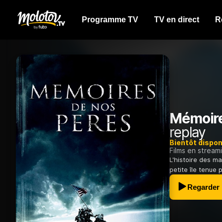
Programme TV
TV en direct
R
Mémoire
replay
Bientôt dispon
Films en stream
L'histoire des m
petite île tenue 
Regarder