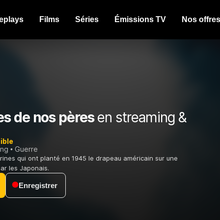
eplays
Films
Séries
Émissions TV
Nos offre
s de nos pères
en streaming &
ible
ing
Guerre
arines qui ont planté en 1945 le drapeau américain sur une
par les Japonais.
Enregistrer