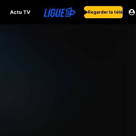
Actu TV
s
Regarder la télé