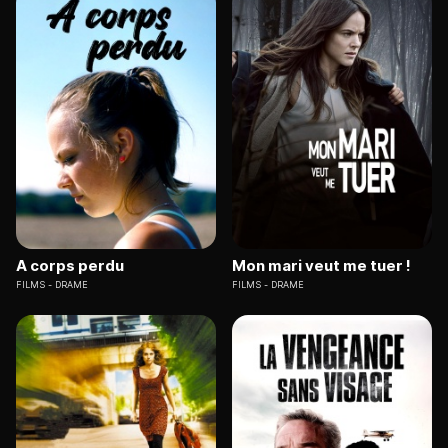
A corps perdu
Mon mari veut me tuer !
FILMS
DRAME
FILMS
DRAME