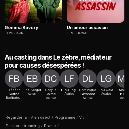
Gemma Bovery
Un amour assassin
FILMS
DRAME
FILMS
DRAME
Au casting dans Le zèbre, médiateur
pour causes désespérées !
Frédéric
Eric Berger
Dorylia
Lilou Fogli
Dominique
Lou Gala
Mariu
Berthe
Acteur
Calmel
Actrice
Lavanant
Actrice
Blivet
Réalisateur
Actrice
Actrice
Acteur
Regarder la TV en direct
/
Programme TV
/
Films en streaming
/
Drame
/