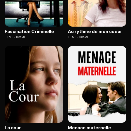
Fascination Criminelle
Au rythme de mon coeur
FILMS
DRAME
FILMS
DRAME
La cour
Menace maternelle