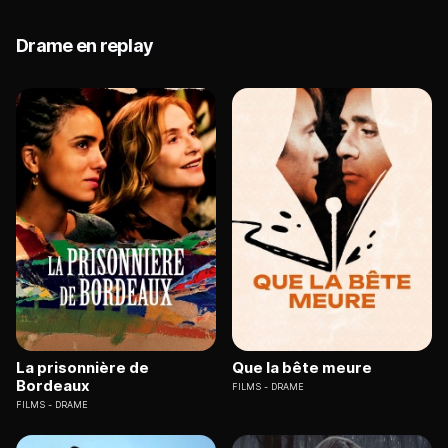
Drame en replay
La prisonnière de
Que la bête meure
Bordeaux
FILMS
DRAME
FILMS
DRAME