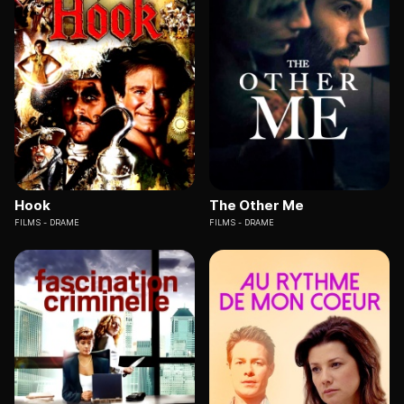
Hook
The Other Me
FILMS
DRAME
FILMS
DRAME