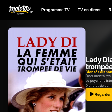
Programme TV
TV en direct
R
Lady Dia
trompée
Bientôt dispon
Documentaires
Le psychanaliste
Diana et de son s
Regarder