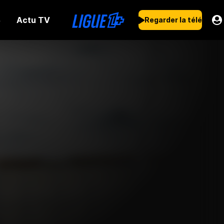
Actu TV
s
Regarder la télé