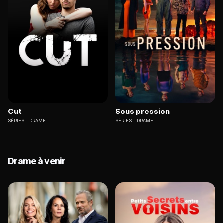
Cut
Sous pression
SÉRIES
DRAME
SÉRIES
DRAME
Drame à venir