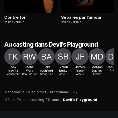
Contre toi
Séparés par l'amour
SÉRIES
DRAME
SÉRIES
DRAME
Au casting dans Devil's Playground
Tony
Rachel
Blake
Simon
James
Morgan
Don Ha
Krawitz
Ward
Ayshford
Burke
Fraser
Davies
Acteur
Réalisateur
Réalisatrice
Scénariste
Acteur
Acteur
Actrice
Regarder la TV en direct
/
Programme TV
/
Séries TV en streaming
/
Drame
/
Devil's Playground