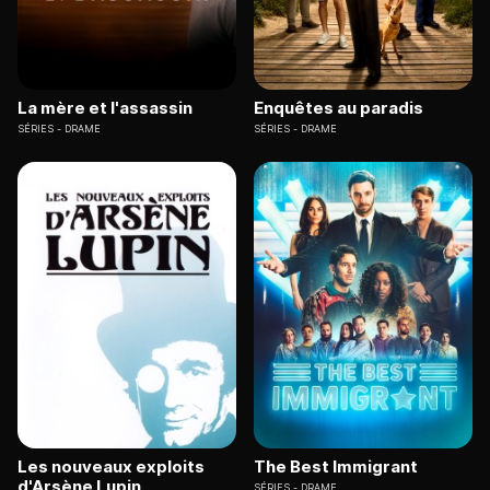
La mère et l'assassin
Enquêtes au paradis
SÉRIES
DRAME
SÉRIES
DRAME
Les nouveaux exploits
The Best Immigrant
d'Arsène Lupin
SÉRIES
DRAME