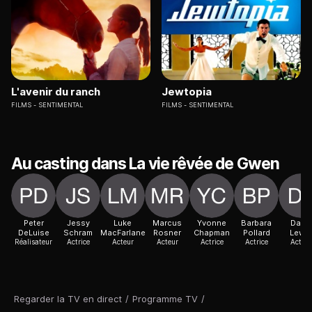
L'avenir du ranch
Jewtopia
FILMS
SENTIMENTAL
FILMS
SENTIMENTAL
Au casting dans La vie rêvée de Gwen
Peter
Jessy
Luke
Marcus
Yvonne
Barbara
David
DeLuise
Schram
MacFarlane
Rosner
Chapman
Pollard
Lewis
Réalisateur
Actrice
Acteur
Acteur
Actrice
Actrice
Acteur
Regarder la TV en direct
/
Programme TV
/