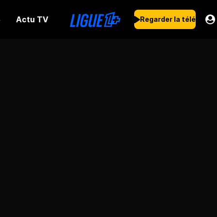
Actu TV
s
Regarder la télé