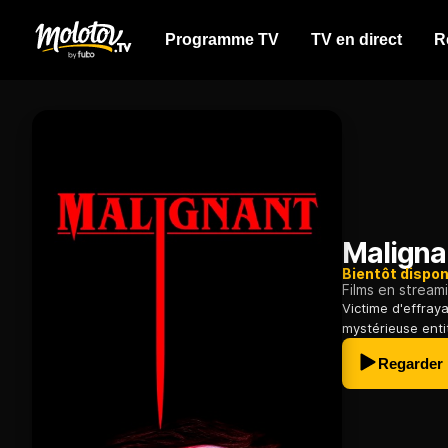
Programme TV
TV en direct
R
Maligna
Bientôt dispon
Films en stream
Victime d'effray
mystérieuse entit
Regarder