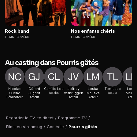
Rock band
Nos enfants chéris
FILMS
COMÉDIE
FILMS
COMÉDIE
Au casting dans Pourris gâtés
Nicolas
Gérard
Camille Lou
Joffrey
Louka
Tom Leeb
Louk
Cuche
Jugnot
Actrice
Verbruggen
Mellava
Acteur
Meliav
Réalisateur
Acteur
Acteur
Acteur
Acteur
Regarder la TV en direct
/
Programme TV
/
Films en streaming
/
Comédie
/
Pourris gâtés