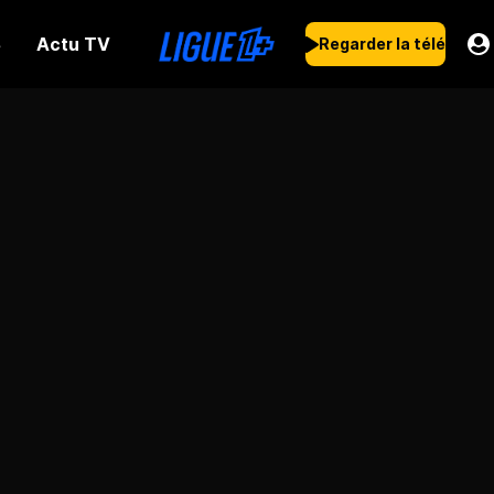
Actu TV
s
Regarder la télé