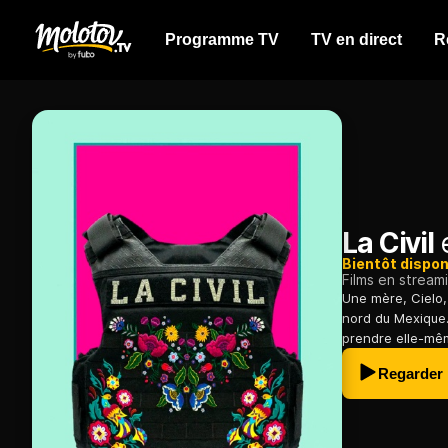
Programme TV
TV en direct
R
La Civil
e
Bientôt dispon
Films en stream
Une mère, Cielo, 
nord du Mexique. 
prendre elle-mê
Regarder