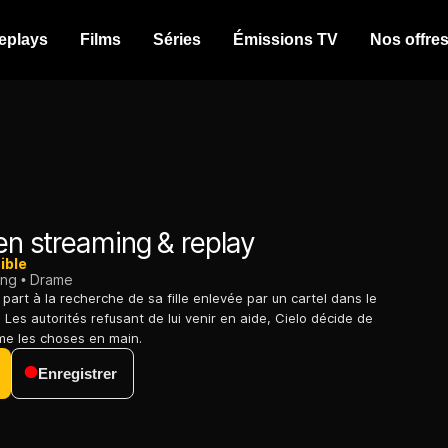
eplays
Films
Séries
Émissions TV
Nos offre
n streaming & replay
ible
ing
Drame
part à la recherche de sa fille enlevée par un cartel dans le
Les autorités refusant de lui venir en aide, Cielo décide de
me les choses en main.
Enregistrer