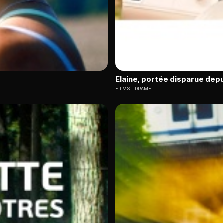
Elaine, portée disparue depu
FILMS
DRAME