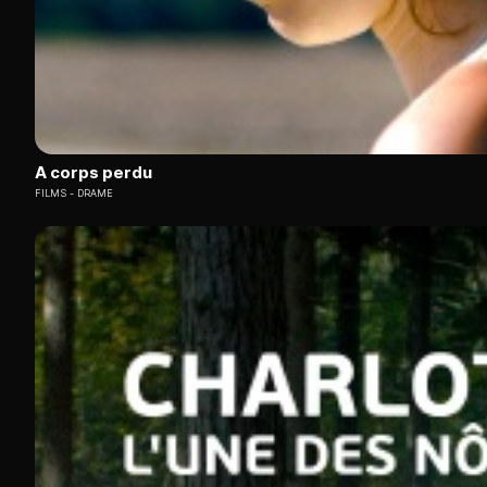
A corps perdu
FILMS
DRAME