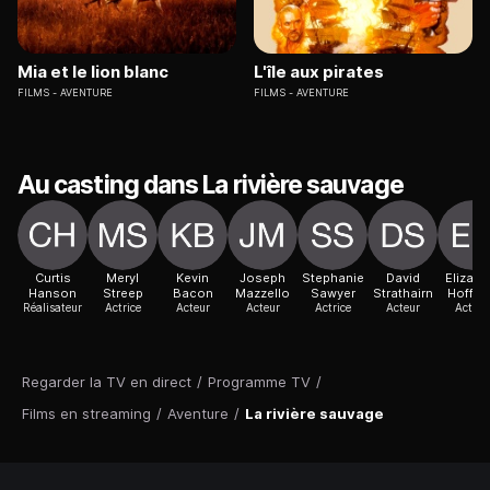
Mia et le lion blanc
L'île aux pirates
FILMS
AVENTURE
FILMS
AVENTURE
Au casting dans La rivière sauvage
Curtis
Meryl
Kevin
Joseph
Stephanie
David
Elizabe
Hanson
Streep
Bacon
Mazzello
Sawyer
Strathairn
Hoffm
Réalisateur
Actrice
Acteur
Acteur
Actrice
Acteur
Actric
Regarder la TV en direct
/
Programme TV
/
Films en streaming
/
Aventure
/
La rivière sauvage