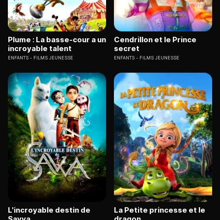
Plume : La basse-cour a un
Cendrillon et le Prince
incroyable talent
secret
ENFANTS
FILMS JEUNESSE
ENFANTS
FILMS JEUNESSE
L'incroyable destin de
La Petite princesse et le
Savva
dragon