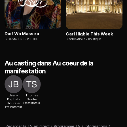
Daif Wa Massira
Carl Higbie This Week
INFORMATIONS
POLITIQUE
INFORMATIONS
POLITIQUE
Au casting dans Au coeur de la
manifestation
Jean-
Thomas
Baptiste
Soulié
Boursier
Présentateur
Présentateur
Regarder la TV en direct
/
Programme TV
/
Informations
/