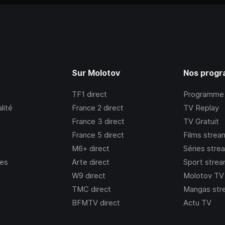
Sur Molotov
Nos prog
TF1
direct
Programme
lité
France 2
direct
TV Replay
France 3
direct
TV Gratuit
France 5
direct
Films strea
M6+
direct
Séries stre
ies
Arte
direct
Sport strea
W9
direct
Molotov TV
TMC
direct
Mangas str
BFMTV
direct
Actu TV