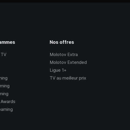
rammes
Nos offres
 TV
Molotov Extra
Molotov Extended
Ligue 1+
ming
TV au meilleur prix
aming
ming
 Awards
eaming