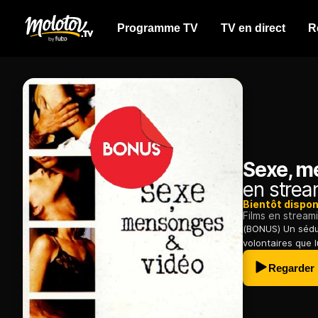
Programme TV
TV en direct
R
Sexe, me
en strea
Bientôt dispon
Films en stream
(BONUS) Un séduc
volontaires que l
Regarder