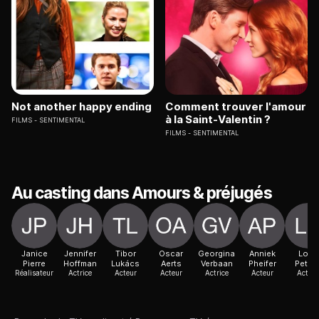
Not another happy ending
Comment trouver l'amour
à la Saint-Valentin ?
FILMS
SENTIMENTAL
FILMS
SENTIMENTAL
Au casting dans Amours & préjugés
Janice
Jennifer
Tibor
Oscar
Georgina
Anniek
Loek
Pierre
Hoffman
Lukács
Aerts
Verbaan
Pheifer
Peter
Réalisateur
Actrice
Acteur
Acteur
Actrice
Acteur
Acteur