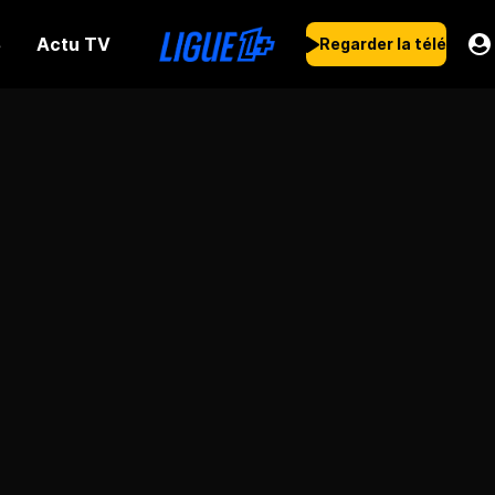
Actu TV
s
Regarder la télé