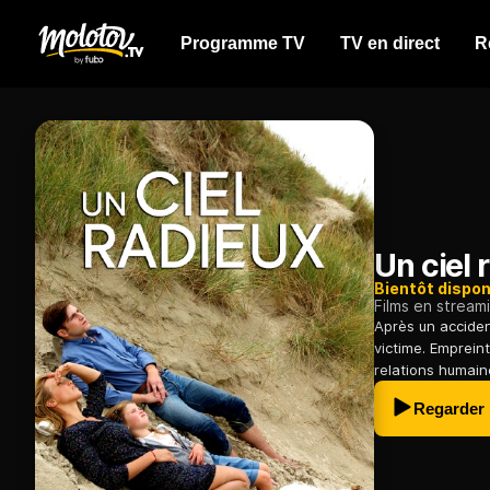
Programme TV
TV en direct
R
Un ciel 
Bientôt dispon
Films en stream
Après un acciden
victime. Empreint
relations humain
Regarder