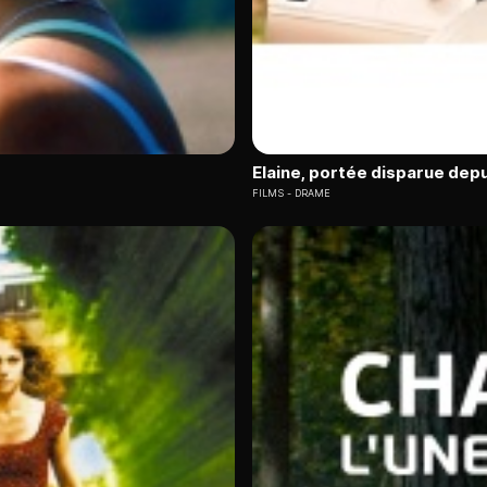
Elaine, portée disparue depu
FILMS
DRAME