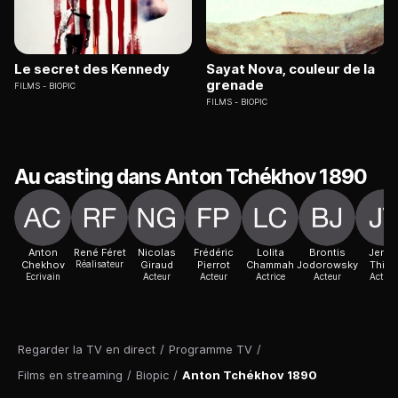
Le secret des Kennedy
Sayat Nova, couleur de la
grenade
FILMS
BIOPIC
FILMS
BIOPIC
Au casting dans Anton Tchékhov 1890
Anton
René Féret
Nicolas
Frédéric
Lolita
Brontis
Jenn
Chekhov
Réalisateur
Giraud
Pierrot
Chammah
Jodorowsky
Thia
Ecrivain
Acteur
Acteur
Actrice
Acteur
Actric
Regarder la TV en direct
/
Programme TV
/
Films en streaming
/
Biopic
/
Anton Tchékhov 1890