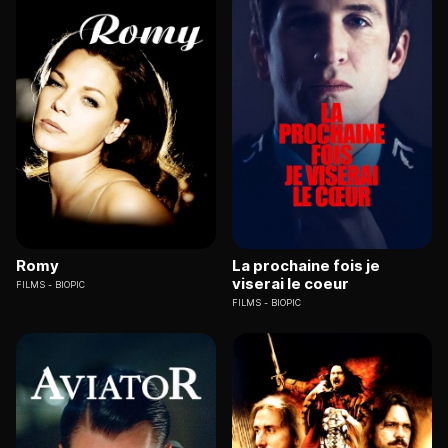
Romy
La prochaine fois je
viserai le coeur
FILMS
BIOPIC
FILMS
BIOPIC