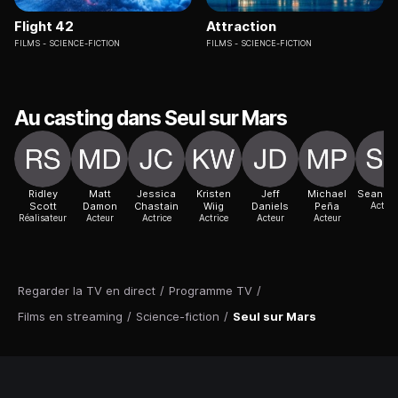
Flight 42
Attraction
FILMS
SCIENCE-FICTION
FILMS
SCIENCE-FICTION
Au casting dans Seul sur Mars
Ridley
Matt
Jessica
Kristen
Jeff
Michael
Sean B
Scott
Damon
Chastain
Wiig
Daniels
Peña
Acteur
Réalisateur
Acteur
Actrice
Actrice
Acteur
Acteur
Regarder la TV en direct
/
Programme TV
/
Films en streaming
/
Science-fiction
/
Seul sur Mars