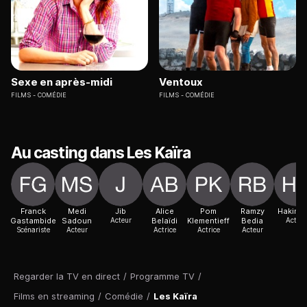
Sexe en après-midi
Ventoux
FILMS
COMÉDIE
FILMS
COMÉDIE
Au casting dans Les Kaïra
Franck
Medi
Jib
Alice
Pom
Ramzy
Hakim S
Gastambide
Sadoun
Acteur
Belaïdi
Klementieff
Bedia
Acteur
Scénariste
Acteur
Actrice
Actrice
Acteur
Regarder la TV en direct
/
Programme TV
/
Films en streaming
/
Comédie
/
Les Kaïra