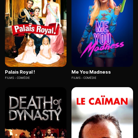
Palais Royal !
Me You Madness
FILMS
COMÉDIE
FILMS
COMÉDIE