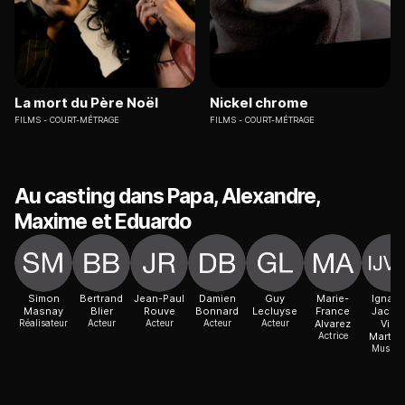
La mort du Père Noël
Nickel chrome
FILMS
COURT-MÉTRAGE
FILMS
COURT-MÉTRAGE
Au casting dans Papa, Alexandre,
Maxime et Eduardo
Simon
Bertrand
Jean-Paul
Damien
Guy
Marie-
Ignaci
Masnay
Blier
Rouve
Bonnard
Lecluyse
France
Jacint
Réalisateur
Acteur
Acteur
Acteur
Acteur
Alvarez
Villa
Actrice
Martin
Musicie