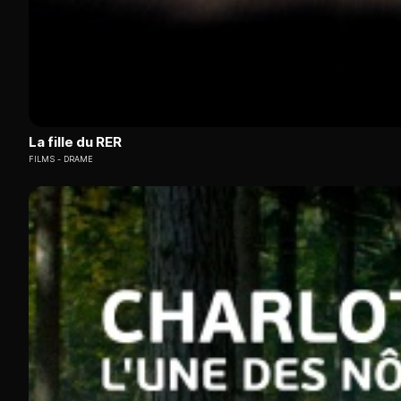
La fille du RER
FILMS
DRAME