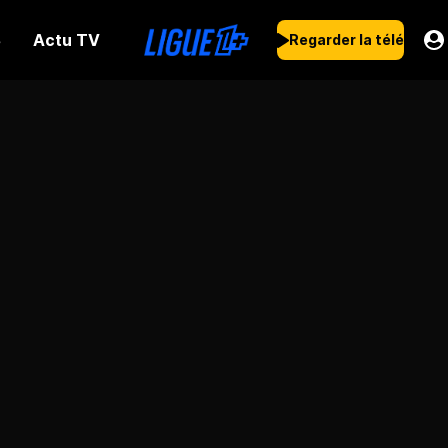
Actu TV
s
Regarder la télé