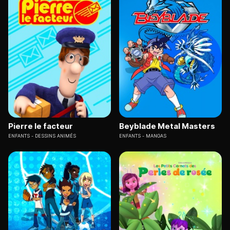
Pierre le facteur
Beyblade Metal Masters
ENFANTS
DESSINS ANIMÉS
ENFANTS
MANGAS