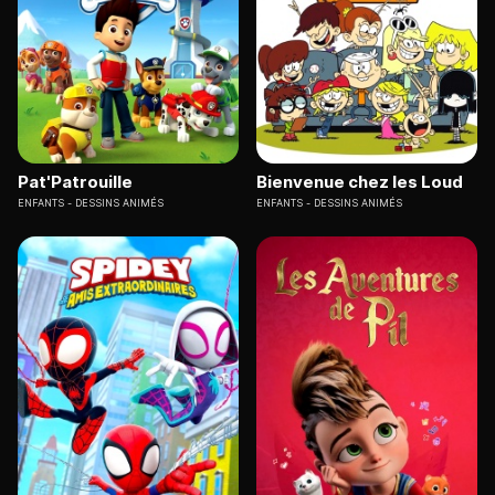
Pat'Patrouille
Bienvenue chez les Loud
ENFANTS
DESSINS ANIMÉS
ENFANTS
DESSINS ANIMÉS