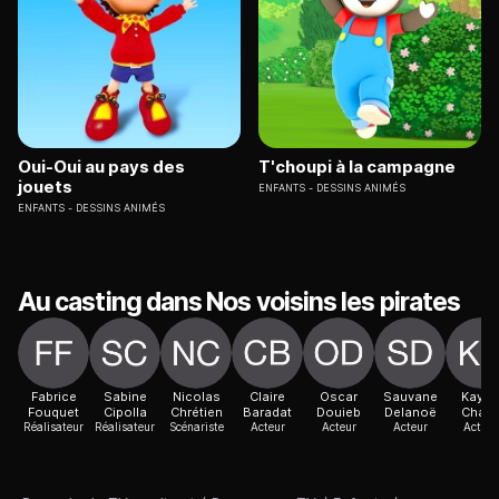
Oui-Oui au pays des
T'choupi à la campagne
jouets
ENFANTS
DESSINS ANIMÉS
ENFANTS
DESSINS ANIMÉS
Au casting dans Nos voisins les pirates
Fabrice
Sabine
Nicolas
Claire
Oscar
Sauvane
Kayci
Fouquet
Cipolla
Chrétien
Baradat
Douieb
Delanoë
Chas
Réalisateur
Réalisateur
Scénariste
Acteur
Acteur
Acteur
Actric