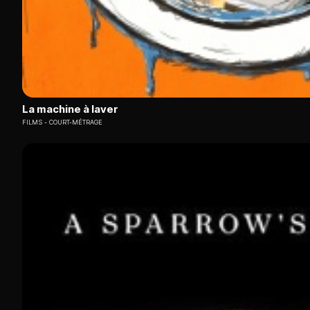
La machine à laver
FILMS
COURT-MÉTRAGE