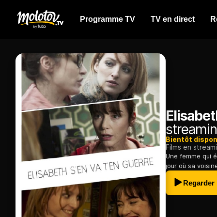
Programme TV
TV en direct
R
Elisabet
streamin
Bientôt dispon
Films en stream
Une femme qui ét
jour où sa voisin
Regarder