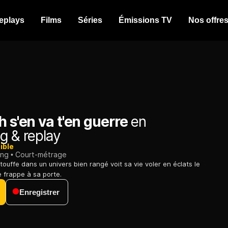
eplays
Films
Séries
Émissions TV
Nos offre
h s'en va t'en guerre
en
g & replay
ible
ing
Court-métrage
ouffe dans un univers bien rangé voit sa vie voler en éclats le
e frappe à sa porte.
Enregistrer