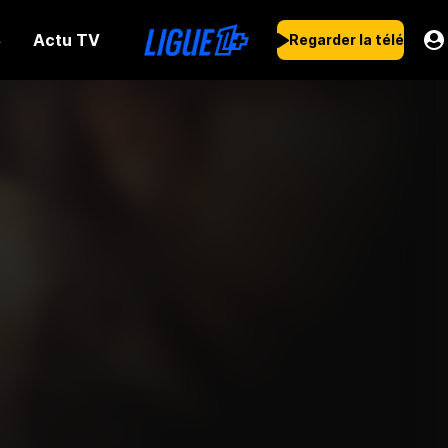
Actu TV
s
Regarder la télé