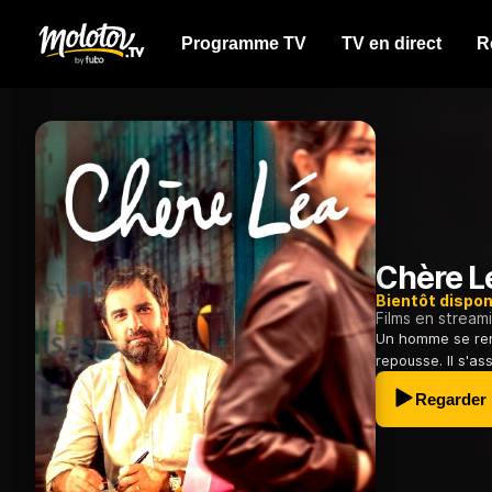
Programme TV
TV en direct
R
Chère L
Bientôt dispon
Films en stream
Un homme se rend
repousse. Il s'as
Regarder