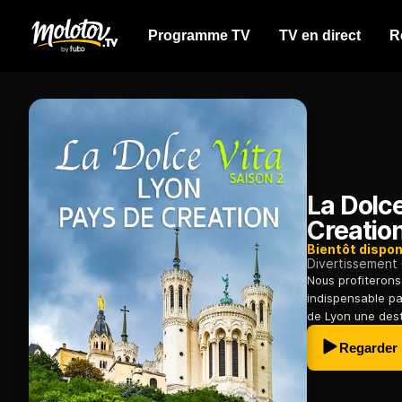
Programme TV
TV en direct
R
La Dolce
Creatio
Bientôt dispon
Divertissement
Nous profiterons
indispensable pa
de Lyon une dest
Regarder