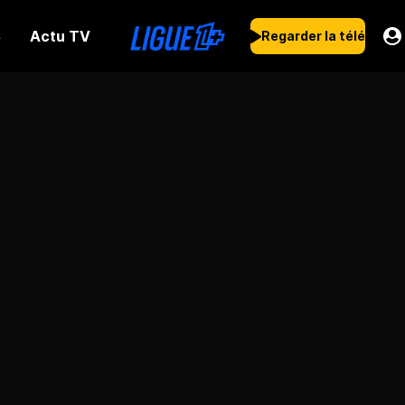
Actu TV
s
Regarder la télé