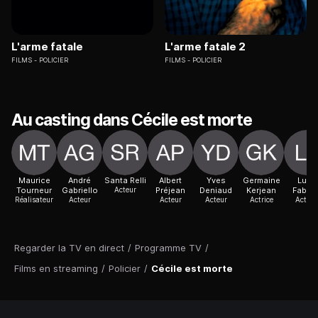
L'arme fatale
L'arme fatale 2
FILMS
POLICIER
FILMS
POLICIER
Au casting dans Cécile est morte
Maurice
André
Santa Relli
Albert
Yves
Germaine
Luce
Tourneur
Gabriello
Acteur
Préjean
Deniaud
Kerjean
Fabiol
Réalisateur
Acteur
Acteur
Acteur
Actrice
Actric
Regarder la TV en direct
/
Programme TV
/
Films en streaming
/
Policier
/
Cécile est morte