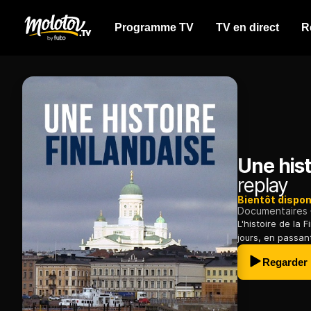
Programme TV
TV en direct
R
Une hist
replay
Bientôt dispon
Documentaires
L'histoire de la 
jours, en passan
Regarder