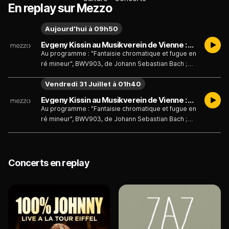
En replay sur Mezzo
Aujourd'hui à 09h50
Evgeny Kissin au Musikverein de Vienne : Bach, Mozart, Chopin, Rachmaninov
Au programme : "Fantaisie chromatique et fugue en
ré mineur", BWV903, de Johann Sebastian Bach ;
"Sonate pour piano en ré majeur", K311 (K284c), de
Vendredi 31 Juillet à 01h40
Wolfgang Amadeus Mozart ; Polonaise, Op. 44 n° 5
de Frédéric Chopin ; "Les Lilas", Op. 21 n° 5,
Evgeny Kissin au Musikverein de Vienne : Bach, Mozart, Chopin, Rachmaninov
"Prélude en la mineur", Op. 32 n° 8, "Prélude en sol
Au programme : "Fantaisie chromatique et fugue en
bémol majeur", Op.23 n° 10, "Etudes-Tableaux", Op.
ré mineur", BWV903, de Johann Sebastian Bach ;
33, de Sergueï Rachmaninov.
"Sonate pour piano en ré majeur", K311 (K284c), de
Wolfgang Amadeus Mozart ; Polonaise, Op. 44 n° 5
de Frédéric Chopin ; "Les Lilas", Op. 21 n° 5,
"Prélude en la mineur", Op. 32 n° 8, "Prélude en sol
Concerts en replay
bémol majeur", Op.23 n° 10, "Etudes-Tableaux", Op.
33, de Sergueï Rachmaninov.