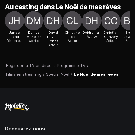
Au casting dans Le Noël de mes rêves
James
Danica
David
Christine
Deidre Hall
Christian
Bruc
Head
McKellar
Haydn-
Lee
Actrice
Convery
Dawso
Réalisateur
Actrice
Jones
Acteur
Acteur
Acteur
Acteur
Regarder la TV en direct
/
Programme TV
/
Films en streaming
/
Spécial Noël
/
Le Noël de mes rêves
Découvrez-nous