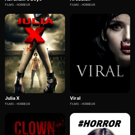
FILMS
HORREUR
FILMS
HORREUR
Julia X
Viral
FILMS
HORREUR
FILMS
HORREUR