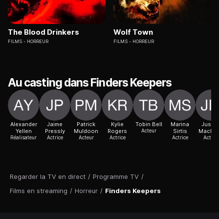
The Blood Drinkers
Wolf Town
FILMS
HORREUR
FILMS
HORREUR
Au casting dans Finders Keepers
Alexander
Jaime
Patrick
Kylie
Tobin Bell
Marina
Justin
Yellen
Pressly
Muldoon
Rogers
Acteur
Sirtis
Macha
Réalisateur
Actrice
Acteur
Actrice
Actrice
Actric
Regarder la TV en direct
/
Programme TV
/
Films en streaming
/
Horreur
/
Finders Keepers