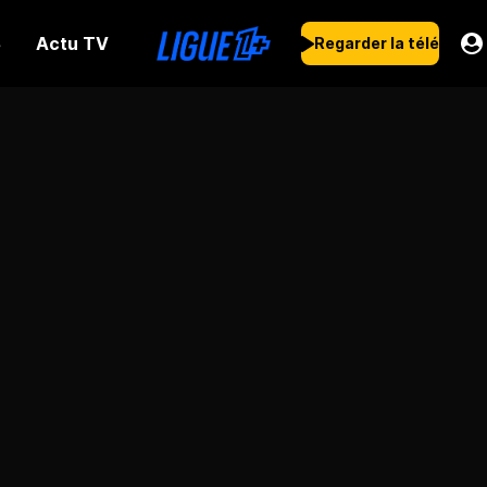
Actu TV
s
Regarder la télé