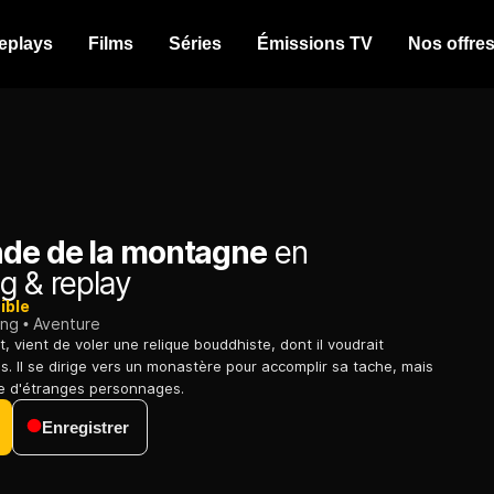
eplays
Films
Séries
Émissions TV
Nos offre
nde de la montagne
en
g & replay
ible
ing
Aventure
, vient de voler une relique bouddhiste, dont il voudrait
as. Il se dirige vers un monastère pour accomplir sa tache, mais
se d'étranges personnages.
Enregistrer