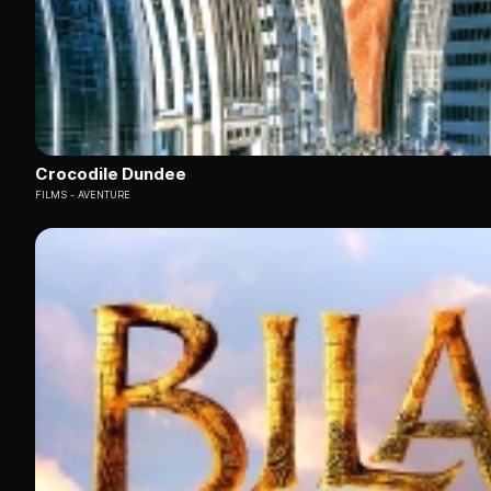
Crocodile Dundee
FILMS
AVENTURE