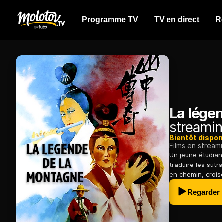
Programme TV
TV en direct
R
La lége
streamin
Bientôt dispon
Films en stream
Un jeune étudiant
traduire les sutr
en chemin, croi
Regarder