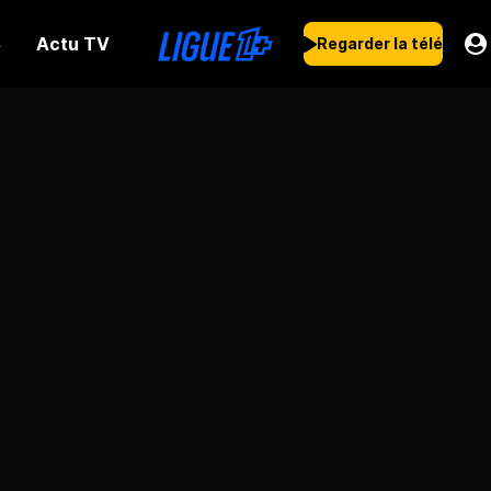
Actu TV
s
Regarder la télé