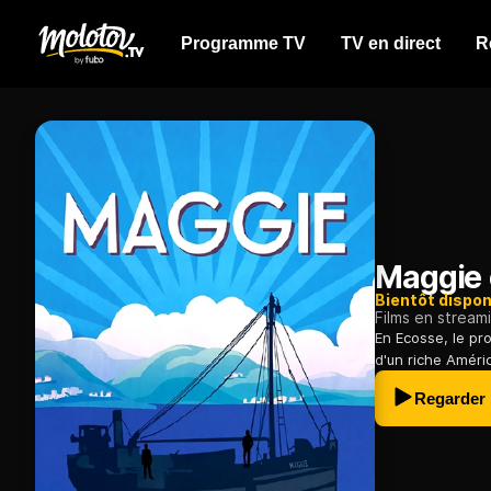
Programme TV
TV en direct
R
Maggie
Bientôt dispon
Films en stream
En Ecosse, le pr
d'un riche Améric
Regarder