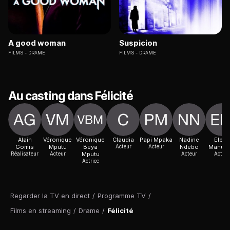
A good woman
Suspicion
FILMS
DRAME
FILMS
DRAME
Au casting dans Félicité
Alain
Véronique
Véronique
Claudia
Papi Mpaka
Nadine
Elbas
Gomis
Mputu
Beya
Acteur
Acteur
Ndebo
Manua
Réalisateur
Acteur
Mputu
Acteur
Acteur
Actrice
Regarder la TV en direct
/
Programme TV
/
Films en streaming
/
Drame
/
Félicité