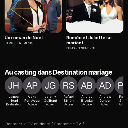
Un roman de Noël
Roméo et Juliette se
marient
FILMS
SENTIMENTAL
FILMS
SENTIMENTAL
Au casting dans Destination mariage
James
Alexa
Jeremy
Rafael
Andrea
Andrew
Paula
Head
PenaVega
Guilbaut
Simón
Brooks
Dunbar
Shaw
Réalisateur
Actrice
Acteur
Acteur
Actrice
Acteur
Actric
Regarder la TV en direct
/
Programme TV
/