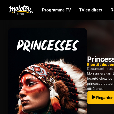
Programme TV
TV en direct
R
Princes
Bientôt dispon
Documentaires
Mon arrière-arriè
beauté chez les 
princesse autocht
différence.
Regarder