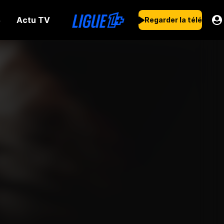
Actu TV
s
Regarder la télé