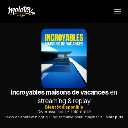
Incroyables maisons de vacances
en
streaming & replay
Bientôt disponible
Divertissement
Téléréalité
Kevin et Andrew n'ont qu'une semaine pour imaginer et construire un ponton qui réponde aux attentes des quatre membres de la famille Kearn : Laura-Lee et Madeline adorent les loisirs créatifs, David est amateur de kayak et de poisson grillé et Lochlan ne peut pas vivre sans ses cannes à pêche.
Voir plus