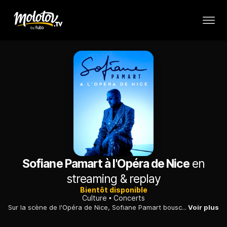
Sofiane Pamart à l'Opéra de Nice
en
streaming & replay
Bientôt disponible
Culture
Concerts
Sur la scène de l'Opéra de Nice, Sofiane Pamart bouscule les codes classiques autant qu'il émeut son public. Invité à retravailler ses collaborations avec des guests d'exception, Chilla, puis Swing, et accompagné de l'Orchestre philharmonique de Nice, le virtuose du piano allie hip-hop et récital, sur des arrangements de Pierre Thilloy, face à des spectateurs conquis.
Voir plus