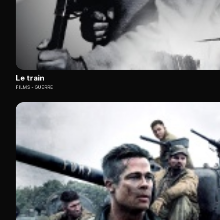
Le train
FILMS
GUERRE