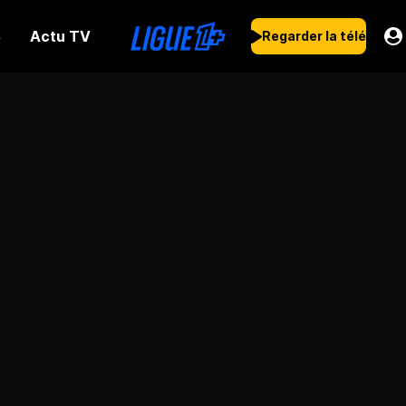
Actu TV
s
Regarder la télé