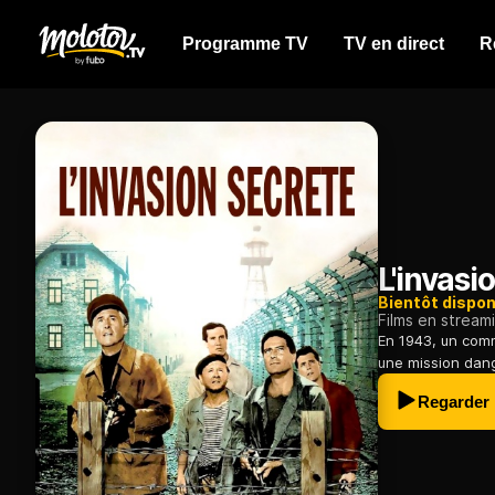
Programme TV
TV en direct
R
L'invasi
Bientôt dispon
Films en stream
En 1943, un com
une mission dang
Regarder