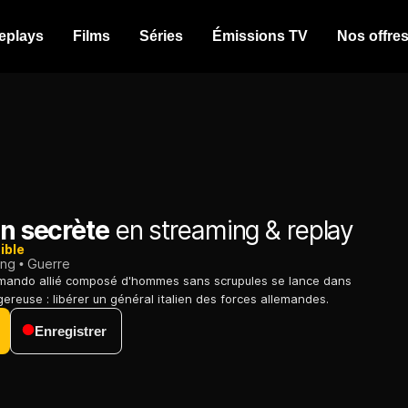
eplays
Films
Séries
Émissions TV
Nos offre
on secrète
en streaming & replay
ible
ing
Guerre
mando allié composé d'hommes sans scrupules se lance dans
ereuse : libérer un général italien des forces allemandes.
Enregistrer