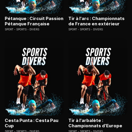
Pétanque : Circuit Passion
Tir à l'arc : Championnats
Pétanque Française
de France en extérieur
SPORT
SPORTS - DIVERS
SPORT
SPORTS - DIVERS
Cesta Punta : Cesta Pau
Tir à l'arbalète :
Cup
Championnats d'Europe
SPORT
SPORTS - DIVERS
SPORT
SPORTS - DIVERS