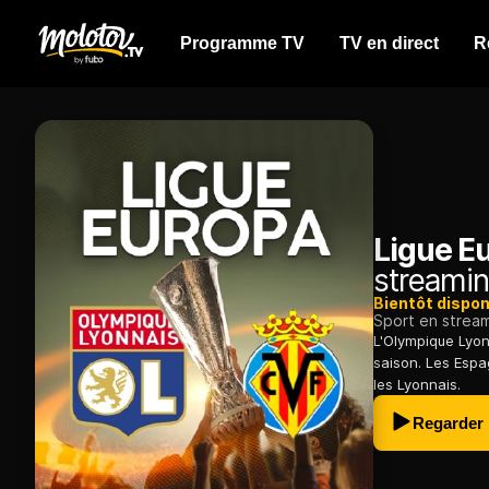
Programme TV
TV en direct
R
Ligue Eu
streamin
Bientôt dispon
Sport en strea
L'Olympique Lyonn
saison. Les Espa
les Lyonnais.
Regarder