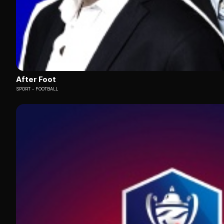
After Foot
SPORT
FOOTBALL