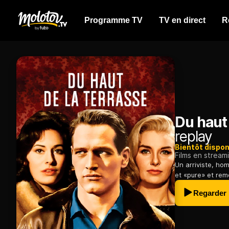
Programme TV
TV en direct
R
Du haut 
replay
Bientôt dispon
Films en stream
Un arriviste, hom
et «pure» et rem
Regarder