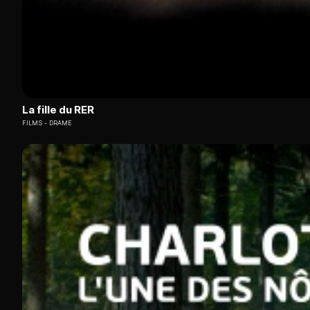
La fille du RER
FILMS
DRAME