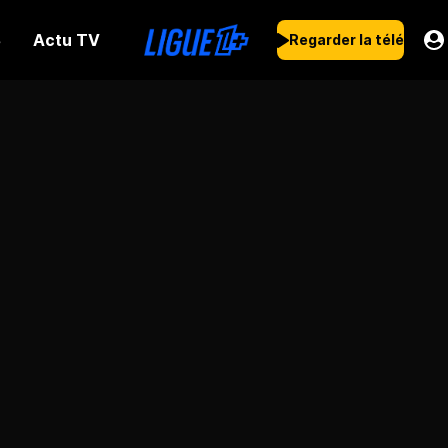
Actu TV
s
Regarder la télé