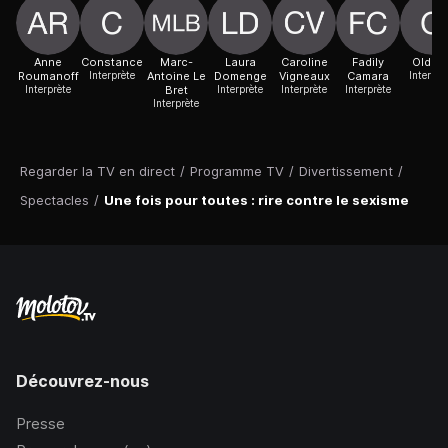
Anne
Constance
Marc-
Laura
Caroline
Fadily
Oldela
Roumanoff
Interprète
Antoine Le
Domenge
Vigneaux
Camara
Interprè
Interprète
Bret
Interprète
Interprète
Interprète
Interprète
Regarder la TV en direct
/
Programme TV
/
Divertissement
/
Spectacles
/
Une fois pour toutes : rire contre le sexisme
Découvrez-nous
Presse