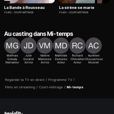
La Bande à Rousseau
La sirène se marie
FILMS
COURT-MÉTRAGE
FILMS
COURT-MÉTRAGE
Au casting dans Mi-temps
Mathias
Julie
Valérie
Mathilde
Richard
Aurélien
Gokalp
Durand
Mairesse
Demarez
Chevallier
Chouzenoux
Réalisateur
Actrice
Actrice
Acteur
Acteur
Musicien
Regarder la TV en direct
/
Programme TV
/
Films en streaming
/
Court-métrage
/
Mi-temps