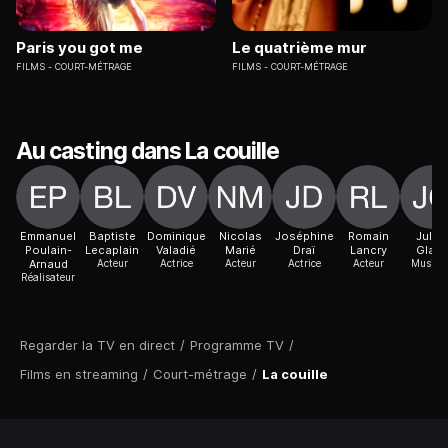
Paris you got me
Le quatrième mur
FILMS
COURT-MÉTRAGE
FILMS
COURT-MÉTRAGE
Au casting dans La couille
Emmanuel
Baptiste
Dominique
Nicolas
Joséphine
Romain
Julie
Poulain-
Lecaplain
Valadié
Marié
Draï
Lancry
Glab
Arnaud
Acteur
Actrice
Acteur
Actrice
Acteur
Musicie
Réalisateur
Regarder la TV en direct
/
Programme TV
/
Films en streaming
/
Court-métrage
/
La couille