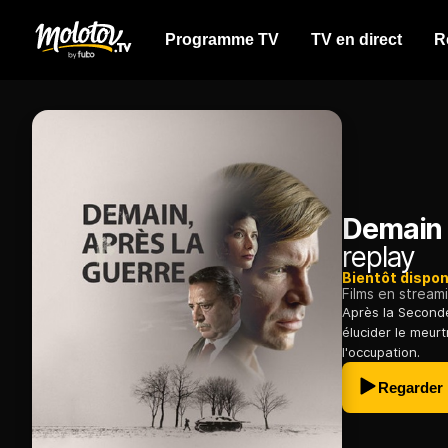
Programme TV
TV en direct
R
Demain 
replay
Bientôt dispon
Films en stream
Après la Second
élucider le meur
l'occupation.
Regarder