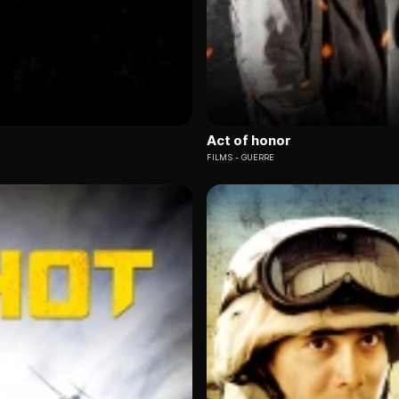
Act of honor
FILMS
GUERRE