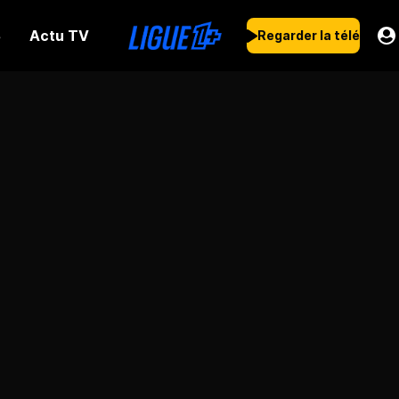
Actu TV
s
Regarder la télé